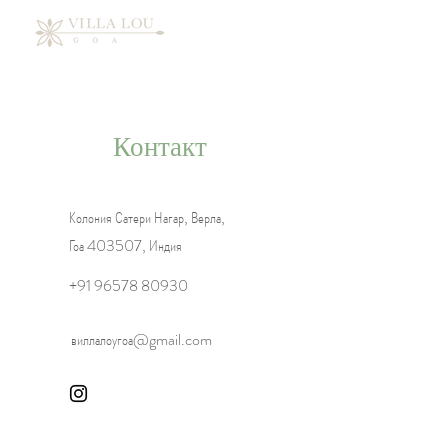
Контакт
Колония Сатери Нагар, Верла,
Гоа 403507, Индия
+91 96578 80930
виллалоугоа@gmail.com